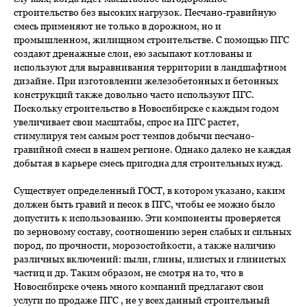
строительство без высоких нагрузок. Песчано-гравийную
смесь применяют не только в дорожном, но и
промышленном, жилищном строительстве. С помощью ПГС
создают дренажные слои, ею засыпают котлованы и
используют для выравнивания территории в ландшафтном
дизайне. При изготовлении железобетонных и бетонных
конструкций также довольно часто используют ПГС.
Поскольку строительство в Новосибирске с каждым годом
увеличивает свои масштабы, спрос на ПГС растет,
стимулируя тем самым рост темпов добычи песчано-
гравийной смеси в нашем регионе. Однако далеко не каждая
добытая в карьере смесь пригодна для строительных нужд.
Существует определенный ГОСТ, в котором указано, каким
должен быть гравий и песок в ПГС, чтобы ее можно было
допустить к использованию. Эти компоненты проверяется
по зерновому составу, соотношению зерен слабых и сильных
пород, по прочности, морозостойкости, а также наличию
различных включений: пыли, глины, илистых и глинистых
частиц и др. Таким образом, не смотря на то, что в
Новосибирске очень много компаний предлагают свои
услуги по продаже ПГС , не у всех данный строительный